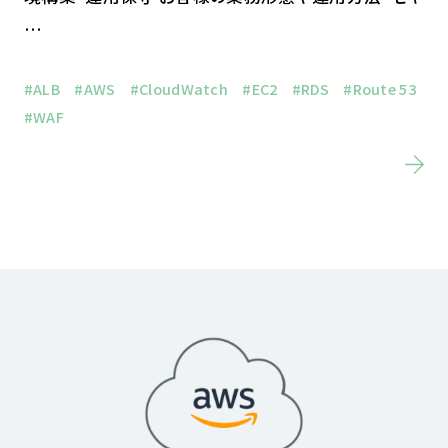
…
#ALB
#AWS
#CloudWatch
#EC2
#RDS
#Route 53
#WAF