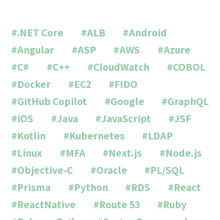
#.NET Core
#ALB
#Android
#Angular
#ASP
#AWS
#Azure
#C#
#C++
#CloudWatch
#COBOL
#Docker
#EC2
#FIDO
#GitHub Copilot
#Google
#GraphQL
#iOS
#Java
#JavaScript
#JSF
#Kotlin
#Kubernetes
#LDAP
#Linux
#MFA
#Next.js
#Node.js
#Objective-C
#Oracle
#PL/SQL
#Prisma
#Python
#RDS
#React
#ReactNative
#Route 53
#Ruby