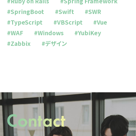
#Ruby on Rails
#Spring Framework
#SpringBoot
#Swift
#SWR
#TypeScript
#VBScript
#Vue
#WAF
#Windows
#YubiKey
#Zabbix
#デザイン