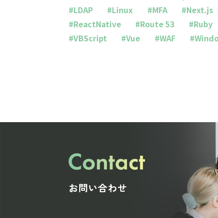
#LDAP
#Linux
#MFA
#Next.js
#ReactNative
#Route 53
#Ruby
#VBScript
#Vue
#WAF
#Wind
お問い合わせ