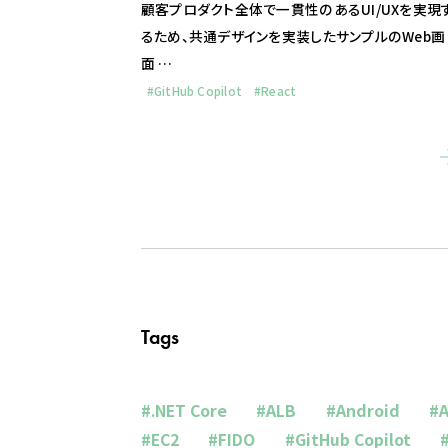
顧客プロダクト全体で一貫性のあるUI/UXを実現
るため、共通デザインを実装したサンプルのWeb画
面 …
#GitHub Copilot
#React
Tags
#.NET Core
#ALB
#Android
#A
#EC2
#FIDO
#GitHub Copilot