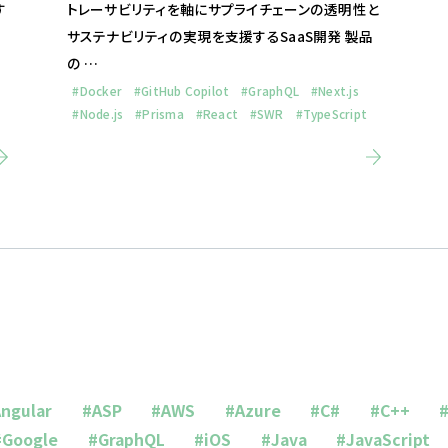
す
トレーサビリティを軸にサプライチェーンの透明性と
サステナビリティの実現を支援するSaaS開発 製品
の …
#Docker
#GitHub Copilot
#GraphQL
#Next.js
#Node.js
#Prisma
#React
#SWR
#TypeScript
ngular
#ASP
#AWS
#Azure
#C#
#C++
#Google
#GraphQL
#iOS
#Java
#JavaScript