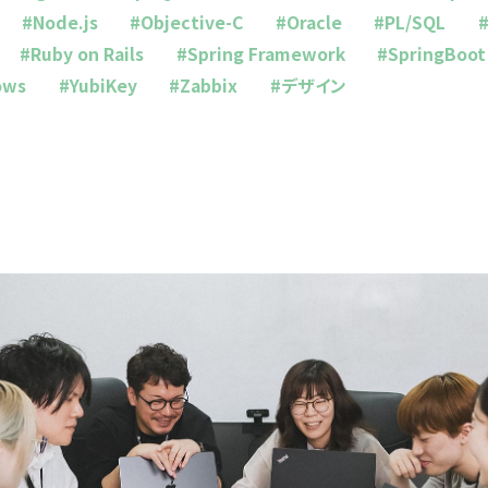
#Node.js
#Objective-C
#Oracle
#PL/SQL
#
#Ruby on Rails
#Spring Framework
#SpringBoot
ows
#YubiKey
#Zabbix
#デザイン