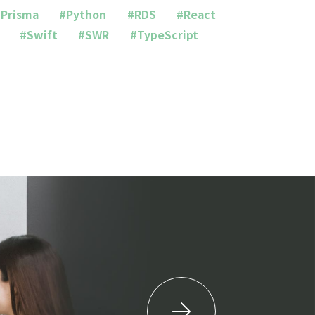
Prisma
#Python
#RDS
#React
#Swift
#SWR
#TypeScript