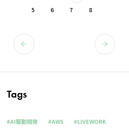
5
6
7
8
Tags
#AI駆動開発
#AWS
#LIVEWORK